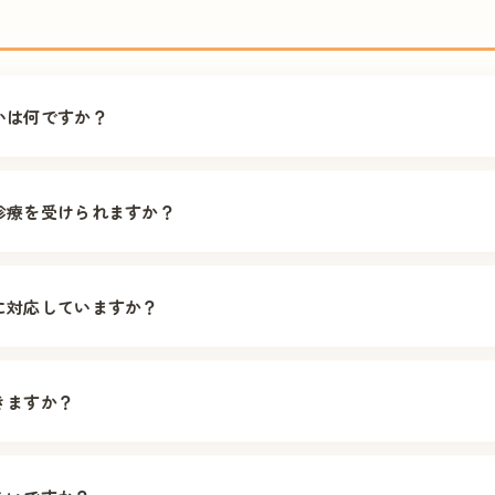
いは何ですか？
・定期的に医師がご自宅を訪問し診療を行うものです。 往診は、急
す。 当クリニックでは両方に対応しており、24時間365日体制で
診療を受けられますか？
れば訪問診療をご利用いただけます。 脳卒中の後遺症がある方、末
重症心身障がい者の方、最期までご自宅で過ごされたい方など、 
に対応していますか？
に、循環器・消化器・皮膚・呼吸器・腎臓・内分泌・代謝・ アレル
に対応しています。 皮膚科専門医も在籍しており、褥瘡対応等も専
きますか？
射、気管切開管理、人工呼吸器管理、 在宅酸素、中心静脈栄養、褥
交換、小外科手術、腹水穿刺、膀胱カテーテル、 インスリン自己