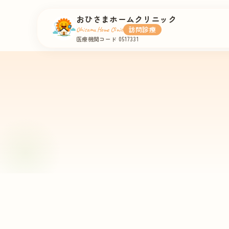
おひさまホームクリニック
訪問診療
Ohisama Home Clinic
医療機関コード 0517331