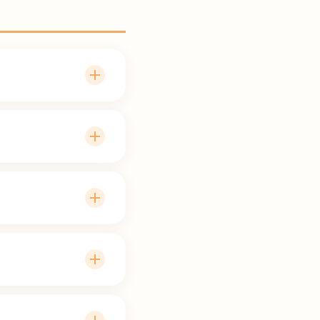
な体調変化時に医師が
往診対応しています。
期がんの方、神経難病
様々な状況の方がご利
ギー・神経・血液・感
門的に行っています。
瘡管理、ターミナルケ
注射など、幅広い処置