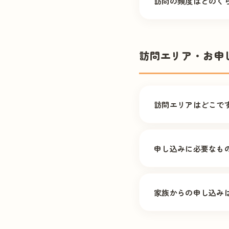
訪問の頻度はどのく
に対応しています。
患者様の状態に応じて
いてご相談します。
訪問エリア・お申
訪問エリアはどこで
札幌市（中央区・豊
（一部を除く）。 エ
申し込みに必要なも
各種保険証をご用意
（お薬手帳）をご準
家族からの申し込み
はい、ご家族様から