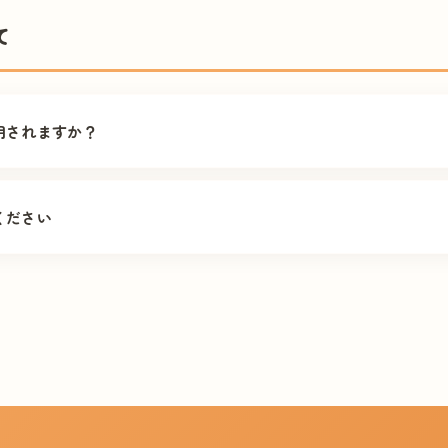
て
用されますか？
療保険が適用されます。 通常の外来診療と同様に、保険証をお持ち
ください
場合、月2回の訪問診療でご自宅の方は約5,600円／月、施設の方は約2,
頻度や医学管理の内容により異なります。 詳しくは
診療案内の費用