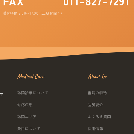
FAX
011-827-7291
受付時間 9:00〜17:00（土日祝除く）
Medical Care
About Us
訪問診療について
当院の特徴
ネオ
対応疾患
医師紹介
訪問エリア
よくある質問
費用について
採用情報