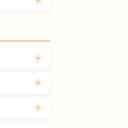
頻度や今後の方針につ
）に対応しております
提供書）、 お薬情報
い。
からのご紹介も承って