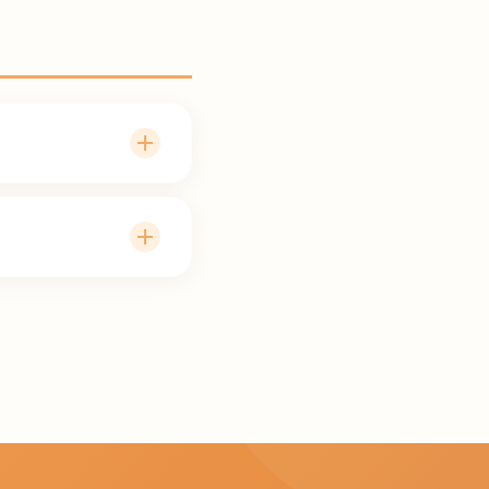
の方は保険適用で受診
000〜4,500円／
欄
をご覧ください。