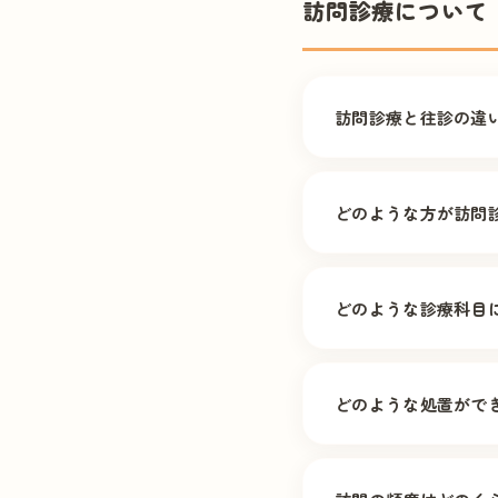
訪問診療について
訪問診療と往診の違
訪問診療は、計画的
臨時で訪問するもので
どのような方が訪問
通院が困難な方であ
の方、認知症の方、 
どのような診療科目
用されています。
内科・皮膚科を中心
染症など幅広い分野
どのような処置がで
血液検査、点滴・注
ア、疼痛管理、 胃瘻