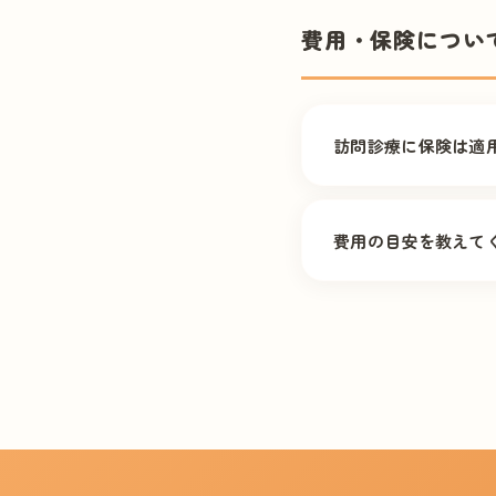
おります。
費用・保険につい
訪問診療に保険は適
はい、訪問診療は医
いただけます。
費用の目安を教えて
医療保険（1割負担）の
月が目安です。 訪問