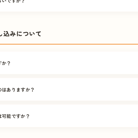
らいですか？
、月2回〜週1回程度の定期訪問が一般的です。 初回訪問時に訪問
 さらに病状が変わった時は臨時で往診にも対応いたします。
し込みについて
すか？
平区・西区・北区・東区・南区・白石区・厚別区・清田区・手稲区
リア外の方もお気軽にご相談ください。
のはありますか？
ください。また可能であれば、かかりつけ医からの紹介状（診療情報
備ください。 まずはお電話・メールでお気軽にお問い合わせくださ
は可能ですか？
のお申し込みも受け付けております。 ケアマネージャーや医療機関